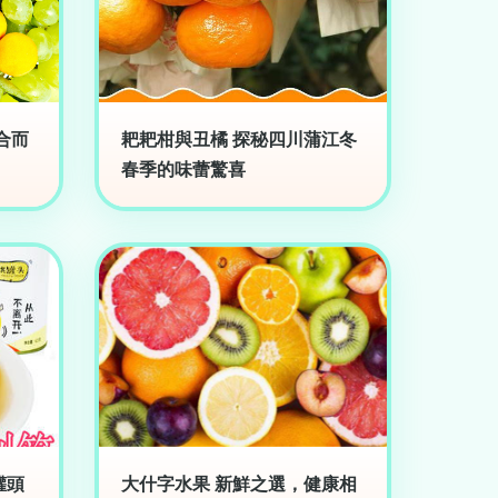
合而
耙耙柑與丑橘 探秘四川蒲江冬
春季的味蕾驚喜
罐頭
大什字水果 新鮮之選，健康相