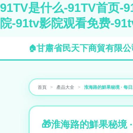
91TV是什么-91TV首页-9
院-91tv影院观看免费-9
甘肅省民天下商貿有限公
首頁
>
產品大全
>
淮海路的鮮果秘境 · 每
淮海路的鮮果秘境 