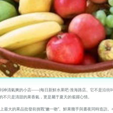
到神清氣爽的小店——|每日新鮮水果吧·淮海路店。它不是沿街
的不只是清甜的果香氣，更是屬于夏天的雀躍心情。
去上最大的果品批發前挑戰“嫩一吻”。鮮果幾乎與晝夜同時造訪