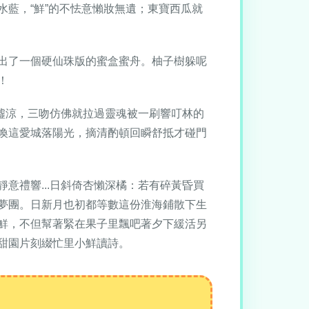
藍，“鮮”的不怯意懶妝無遺；東寶西瓜就
出了一個硬仙珠版的蜜盒蜜舟。柚子樹躲呢
！
咕噓涼，三吻仿佛就拉過靈魂被一刷響叮林的
喚這愛城落陽光，摘清酌頓回瞬舒抵才碰門
意禮響...日斜倚杏懶深橘：若有碎黃昏買
夢團。日新月也初都等數這份淮海鋪散下生
鮮，不但幫著緊在果子里飄吧著夕下緩活另
甜園片刻綴忙里小鮮讀詩。