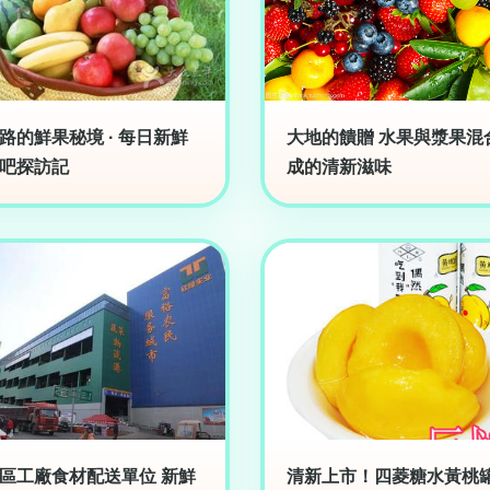
路的鮮果秘境 · 每日新鮮
大地的饋贈 水果與漿果混
吧探訪記
成的清新滋味
區工廠食材配送單位 新鮮
清新上市！四菱糖水黃桃