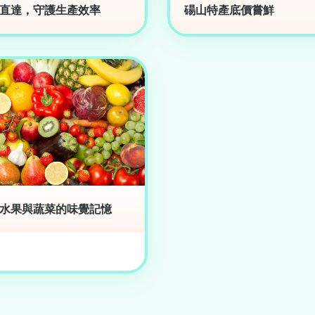
直達，守護生產效率
碭山特產底價嘗鮮
水果與蔬菜的味覺記憶