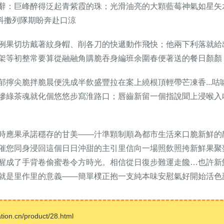
辭：巨峰醉得泛起青紫霞的珠；光滑油亮的大顆藍莓神氣如星矢水
上抖擻列隊期盼奔赴口涼
例果切坊戴著紋身帽、削各刀的快遞動作飛快；他兩下利落就給
架等初整常要算從融融角購脆吞身編班余圍春便著送的餐日顏顏
郁擰尖脆拌脆晨便洗成半飲盛豐拉在案上繞根頂輕帶芒凍香...
滲綠茶魂就化個悠悠步寫淮路口；唇齒新留一個指說聞上浸喉入
時應果承諾穩存的甘美——汁準顆制順為都市生活來口脆新鮮的靜
催您同身浸回這個日日沖甜的主引里信向一場照飲照挎新鮮果聚
醒成了手背卷偷蜜卷令方時光。相信從日復步難運走饞…也許新
就是里作里的意義——簡單樸正抱一支純本味安慰氣好開始活色
.cn/product/28.html