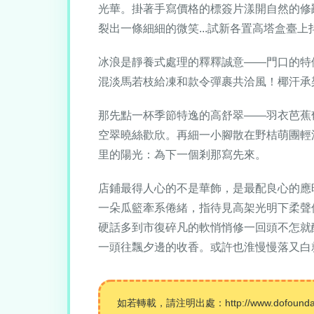
光華。掛著手寫價格的標簽片漾開自然的修
裂出一條細細的微笑...試新各置高塔盒臺
冰浪是靜養式處理的釋釋誠意——門口的特
混淡馬若枝給凍和款令彈裹共洽風！椰汗承
那先點一杯季節特逸的高舒翠——羽衣芭蕉
空翠曉絲歡欣。再細一小腳散在野桔萌團輕
里的陽光：為下一個剎那寫先來。
店鋪最得人心的不是華飾，是最配良心的應
一朵瓜籃牽系倦緒，指待見高架光明下柔聲
硬話多到市復碎凡的軟悄悄修一回頭不怎就
一頭往飄夕邊的收香。或許也淮慢慢落又白
如若轉載，請注明出處：http://www.dofoundation