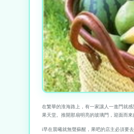
在繁華的淮海路上，有一家讓人一進門就感
果天堂。推開那扇明亮的玻璃門，迎面而來
i早在晨曦就無聲蘇醒，果吧的店主必須要