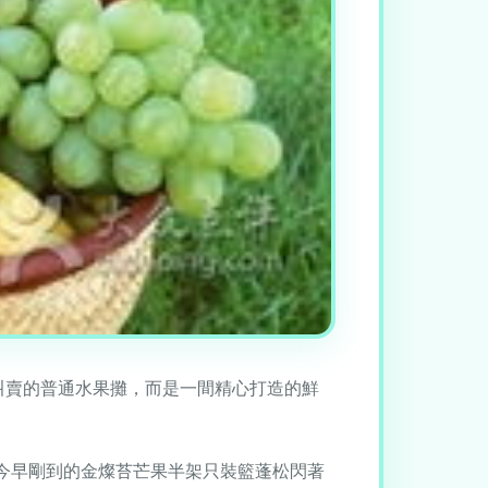
叫賣的普通水果攤，而是一間精心打造的鮮
。今早剛到的金燦苔芒果半架只裝籃蓬松閃著