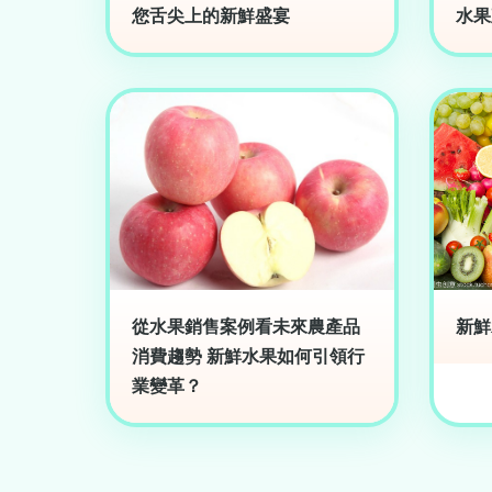
您舌尖上的新鮮盛宴
水果
從水果銷售案例看未來農產品
新鮮
消費趨勢 新鮮水果如何引領行
業變革？