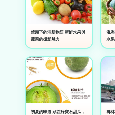
鏡頭下的清新物語 新鮮水果與
淮海
蔬菜的攝影魅力
水果
初夏的味道 頭茬綠寶石甜瓜，
碑林